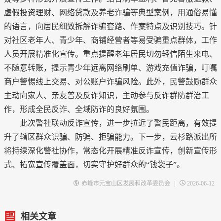
虚假投资理财、网络贷款及养老诈骗等典型案例，用通俗易懂
的语言，向居民细致拆解诈骗套路、作案特点及识别技巧。针
对社区老年人、青少年、商铺经营者等易受骗重点群体，工作
人员开展精准化宣传。重点提醒老年居民切勿轻信陌生来电、
不随意转账，提示青少年远离网络刷单、游戏充值诈骗，叮嘱
商户警惕线上交易、对公账户诈骗风险。此外，民警鼓励群众
主动向家人、亲友普及反诈知识，主动参与反诈群防群治工
作，形成全民反诈、全域防诈的良好氛围。
此次警社联动反诈宣传，进一步拉近了警民距离，有效提
升了辖区群众识骗、防骗、拒骗能力。下一步，云杉路派出所
将持续深化警社协作，常态化开展精准反诈宣传，创新宣传形
式、拓宽宣传覆盖面，切实守护好群众的“钱袋子”。
|
赤峰市元宝山区发展和改革委员会
2026-06-12
相关文章