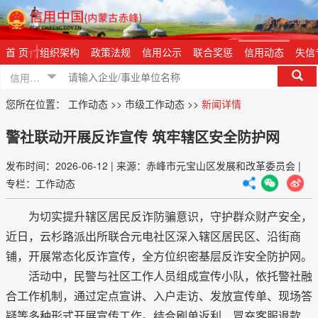
登录
|
注册
首 页
组织架构
政策法规
信用公示
联合奖惩
信用动态
失信
信用信息
您所在位置：
工作动态
>>
市级工作动态
>>
新闻详情
警社联动开展反诈宣传 筑牢辖区安全防护网
发布时间：2026-06-12
|
来源：赤峰市元宝山区发展和改革委员会
|
专栏：工作动态
为切实提升辖区居民反诈防骗意识，守护群众财产安全，
近日，云杉路派出所联合元电社区深入辖区居民区、沿街商
铺，开展常态化反诈宣传，全方位织密基层反诈安全防护网。
活动中，民警与社区工作人员组成宣传小队，依托警社融
合工作机制，通过定点宣讲、入户走访、发放宣传单、现场答
疑等多种形式开展宣传工作。结合刷单返利、冒充客服退款、