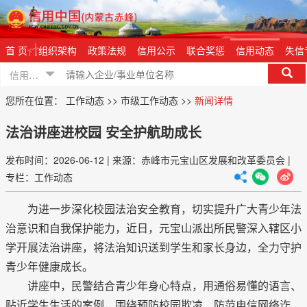
登录
|
注册
首 页
组织架构
政策法规
信用公示
联合奖惩
信用动态
失信
信用信息
您所在位置：
工作动态
>>
市级工作动态
>>
新闻详情
法治讲座进校园 安全护航助成长
发布时间：2026-06-12
|
来源：赤峰市元宝山区发展和改革委员会
|
专栏：工作动态
为进一步深化校园法治安全教育，切实提升广大青少年法
治意识和自我保护能力，近日，元宝山派出所民警深入辖区小
学开展法治讲座，将法治知识送到学生和家长身边，全力守护
青少年健康成长。
讲座中，民警结合青少年身心特点，用通俗易懂的语言、
贴近学生生活的案例，围绕预防校园欺凌、防范电信网络诈