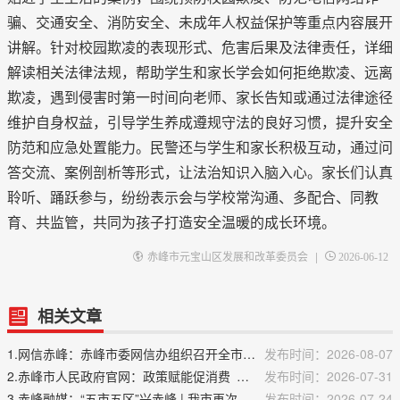
骗、交通安全、消防安全、未成年人权益保护等重点内容展开
讲解。针对校园欺凌的表现形式、危害后果及法律责任，详细
解读相关法律法规，帮助学生和家长学会如何拒绝欺凌、远离
欺凌，遇到侵害时第一时间向老师、家长告知或通过法律途径
维护自身权益，引导学生养成遵规守法的良好习惯，提升安全
防范和应急处置能力。民警还与学生和家长积极互动，通过问
答交流、案例剖析等形式，让法治知识入脑入心。家长们认真
聆听、踊跃参与，纷纷表示会与学校常沟通、多配合、同教
育、共监管，共同为孩子打造安全温暖的成长环境。
|
赤峰市元宝山区发展和改革委员会
2026-06-12
相关文章
1.网信赤峰：赤峰市委网信办组织召开全市网络联合执法协作机制联络员会议
发布时间：2026-08-07
2.赤峰市人民政府官网：政策赋能促消费 换新活力再释放——上半年赤峰市以旧换新带动消费超20亿元
发布时间：2026-07-31
3.赤峰融媒：“五市五区”兴赤峰 | 我市再次入围国家级普惠金融示范区名单
发布时间：2026-07-24