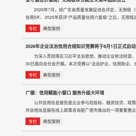
2026年7月，经广东省质量发展促进会评定，无限极（中
信用5A”、2025年获评“产品质量信用六星级”之后，无
线、恪守诚信经营的扎实成果。 在消费决策愈发理性的
专栏
典型案例
2026年企业法治信用合规知识竞赛将于8月1日正式启动
为深入贯彻落实习近平法治思想，推动企业依法经营、诚信
30日面向全社会开展。本次竞赛以“法治护企、信用助企
和社会公众的法治意识与合规能力，助力构建诚实守信的
专栏
典型案例
信用工作委员会、中国合
广德：信用赋能小窗口 服务升级大环境
公共信用信息报告是企业参与招投标、融资信贷、政策申报
共信用信息报告线上政策咨询是广德市推出的一项重要惠企
导协助完成办理。依托全省公共信用信息共享平台，企业可
专栏
典型案例