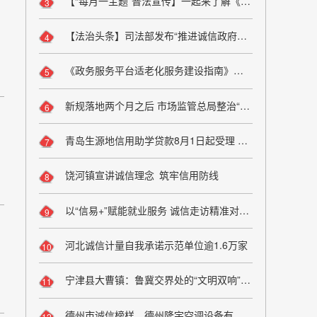
【“每月一主题”普法宣传】一起来了解《内蒙古自治区社会信用条例》！
3
【法治头条】司法部发布“推进诚信政府建设 维护企业信赖利益”行政复议典型案例——纵深推进全国统一大市场建设行政复议典型案例（一）
4
《政务服务平台适老化服务建设指南》国家标准正式发布
5
新规落地两个月之后 市场监管总局整治“幽灵外卖”再亮剑
6
青岛生源地信用助学贷款8月1日起受理 持续至9月12日
7
饶河镇宣讲诚信理念 筑牢信用防线
8
以“信易+”赋能就业服务 诚信走访精准对接见习基地
9
河北诚信计量自我承诺示范单位逾1.6万家
10
宁津县大曹镇：鲁冀交界处的“文明双响”——诚信秤与友善凳
11
德州市诚信榜样、德州隆宇空调设备有限公司总经理马吉阳：以诚立企 以信兴村
12