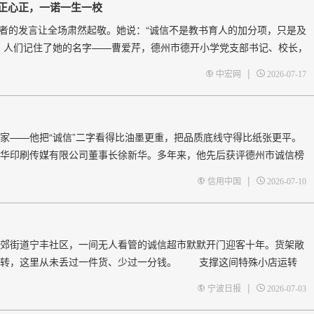
正心正，一诺一生一校
者的发言让全场肃然起敬。她说：“诚信不是教书育人的加分项，只是及
，人们记住了她的名字——曹爱芹，德州市德开小学党支部书记、校长，
诚信三观”
|
中宏网
2026-07-17
——他把“诚信”二字看得比油墨更重，把品质底线守得比纸张更平。
华印刷传媒有限公司董事长徐新华。多年来，他先后获评德州市诚信榜
誉称号。从普通工人到企业掌舵人，从简陋小作坊到集印刷、服装于一
|
信用中国
2026-07-10
街道宁丰社区，一间无人看管的诚信超市默默开门迎客十年。货架敞
流转，这里从未丢过一件货、少过一分钱。 支撑这间特殊小店运转
56岁的周雪军，他们十年如一日守护着方寸货架。 跑遍市场找&ldq
|
宁波日报
2026-07-03