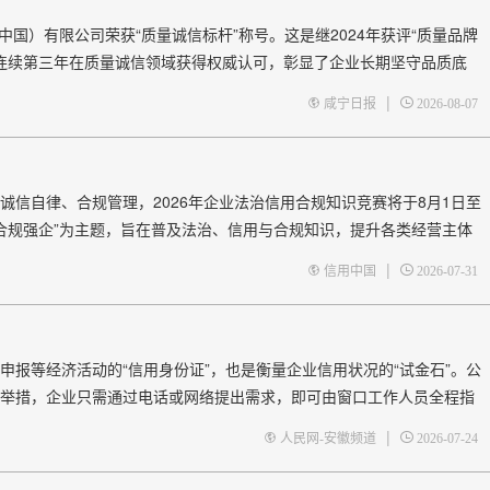
国）有限公司荣获“质量诚信标杆”称号。这是继2024年获评“质量品牌
限极连续第三年在质量诚信领域获得权威认可，彰显了企业长期坚守品质底
当下，消费者对健康产品的诉
|
咸宁日报
2026-08-07
自律、合规管理，2026年企业法治信用合规知识竞赛将于8月1日至
、合规强企”为主题，旨在普及法治、信用与合规知识，提升各类经营主体
市场环境和法治化营商环境。 本次竞赛由中国企业改革与发展研究会
|
信用中国
2026-07-31
等经济活动的“信用身份证”，也是衡量企业信用状况的“试金石”。公
举措，企业只需通过电话或网络提出需求，即可由窗口工作人员全程指
在线查询、申请、下载报告，真正实现“数据多跑路，企业零
|
人民网-安徽频道
2026-07-24