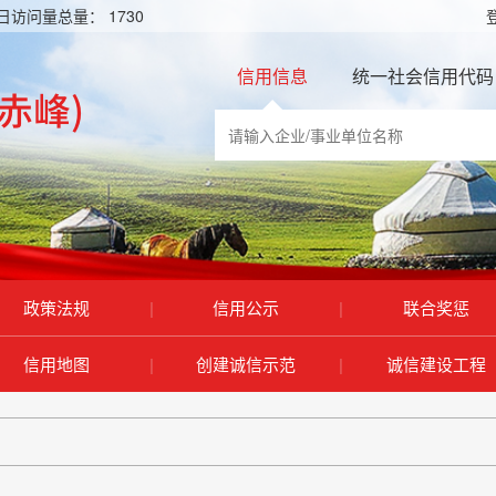
日访问量总量：
1730
信用信息
统一社会信用代码
政策法规
|
信用公示
|
联合奖惩
信用地图
|
创建诚信示范
|
诚信建设工程