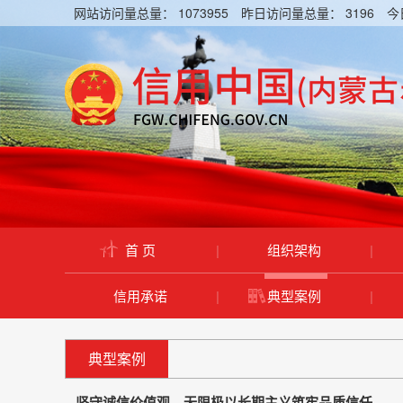
网站访问量总量：
1073955
昨日访问量总量：
3196
今
首 页
|
组织架构
|
信用承诺
|
典型案例
|
典型案例
坚守诚信价值观，无限极以长期主义筑牢品质信任