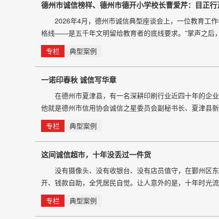
德州市诚信榜样、德州市德开小学校长曹爱芹：目正行
2026年4月，德州市诚信典型座谈会上，一位教育工作
格线——是五千年文明留给教育者的底线要求。”掌声之后
正高级教师，德州市诚信榜样。 寻根：一位校长的“
专栏
典型案例
一诺印春秋 诚信写华章
在德州市夏津县，有一名深耕印刷行业近四十年的企业家
他就是德州市信用协会诚信之星委员会副秘书长、夏津县新
样、夏津县优秀政协委员、最美企业家、爱心公益之星等荣
专栏
典型案例
体的综合
这间诚信超市，十年没丢过一件货
没有摄像头、没有收银台、没有店员值守，在鄞州区东郊
开、钱款自助，全凭居民自觉。让人意外的是，十年时光
的，主要是两位“主理人”的默默坚守——80岁的邹珍娣和
专栏
典型案例