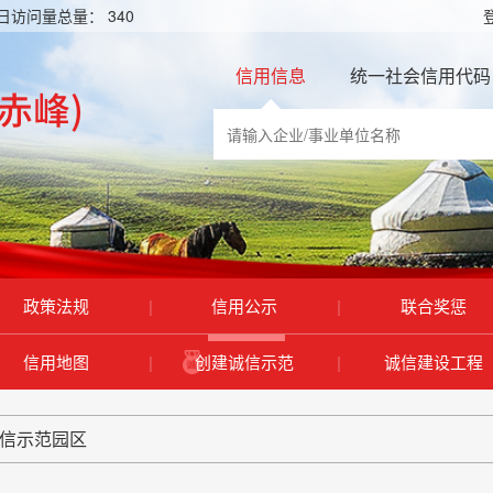
日访问量总量：
340
信用信息
统一社会信用代码
政策法规
|
信用公示
|
联合奖惩
信用地图
|
创建诚信示范
|
诚信建设工程
诚信示范园区