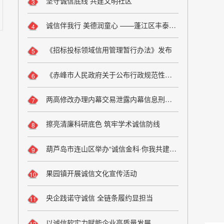
坚守诚信底线 共建文明社区
3
诚信伴我行 美德润童心 ——蓬江区丰泰小学开展诚信教育活动
4
《招标投标领域信用管理暂行办法》发布
5
《赤峰市人民政府关于公布行政规范性文件清理结果的通知》解读
6
两高修改办理内幕交易泄露内幕信息刑事案件司法解释
7
擦亮清廉科研底色 筑牢学术诚信防线
8
葫芦岛市连山区举办“诚信金科·你我共建”主题文明实践活动
9
果园镇开展诚信文化宣传活动
10
央企践诺守诚信 全链条履约显担当
11
以诚信软实力赋能企业高质量发展
12