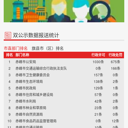
双公示数据报送统计
行政处罚信息
市直部门排名
旗县市（区）排名
排名
部门名称
行政许可
行政处罚
1
赤峰市公安局
1030条
675条
2
赤峰市交通运输综合行政执法支队
0条
166条
3
赤峰市卫生健康委员会
157条
0条
4
赤峰市生态环境局
138条
2条
5
赤峰市民政局
129条
1条
信用承诺
6
赤峰市住房和城乡建设局
57条
0条
7
赤峰市水利局
42条
2条
8
赤峰市林业和草原局
23条
0条
9
赤峰市自然资源局
21条
0条
10
赤峰市食品药品监督管理局
0条
12条
11
赤峰市交通运输局
10条
0条