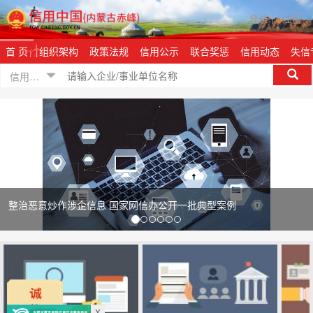
登录
|
注册
首 页
组织架构
政策法规
信用公示
联合奖惩
信用动态
失信
信用信息
恶意炒作涉企信息 国家网信办公开一批典型案例
中央
x