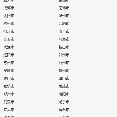
51
赤峰市规划局
0条
0条
成都市
无锡市
52
赤峰市财政局
0条
0条
沈阳市
温州市
53
赤峰市邮政管理局
0条
0条
杭州市
合肥市
54
赤峰新城富龙管道燃气有限公司
0条
0条
宿迁市
南京市
青岛市
乌海市
大连市
鞍山市
辽阳市
泸州市
苏州市
台州市
安庆市
福州市
厦门市
莆田市
潍坊市
荣成市
郑州市
南阳市
武汉市
咸宁市
宜昌市
黄石市