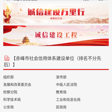
12
赤峰市发展和改革委员会
2条
8条
13
赤峰市疾病预防控制中心（卫生监督所）
0条
9条
14
赤峰市国防动员办公室
6条
0条
15
赤峰市司法局
0条
3条
16
赤峰市市场监督管理局
0条
2条
17
赤峰市医疗保障局
0条
1条
18
中共赤峰市委员会宣传部
0条
0条
19
中共赤峰市委员会统一战线工作部
0条
0条
20
中国人民银行赤峰市中心支行
0条
0条
21
中国银行保险监督管理委员会赤峰监管分局
0条
0条
【赤峰市社会信用体系建设单位（排名不分先
22
内蒙古自治区烟草公司赤峰市公司
0条
0条
后）】
23
内蒙古自治区赤峰市气象局
0条
0条
24
国家外汇管理局赤峰市中心支局
0条
0条
组织部
宣传部
25
赤峰市人力资源和社会保障局
0条
0条
发展和改革委员会
中级人民法院
26
赤峰市住房公积金中心
0条
0条
检察分院
教育局
27
赤峰市体育局
0条
0条
28
赤峰市公共资源交易中心
0条
0条
科学技术局
工业和信息化局
29
赤峰市农牧局
0条
0条
公安局
民政局
30
赤峰市出入境检验检疫局
0条
0条