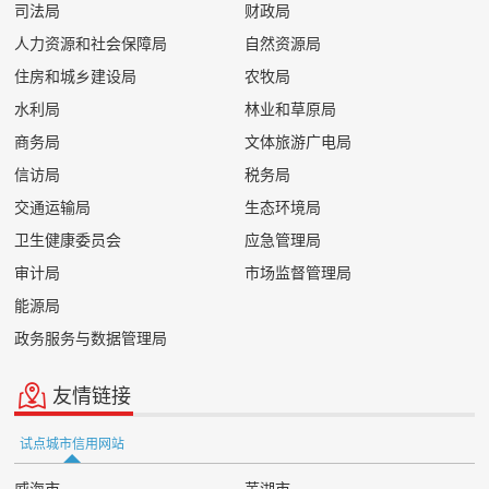
司法局
财政局
31
赤峰市商务局
0条
0条
32
赤峰市地方税务局
0条
0条
人力资源和社会保障局
自然资源局
33
赤峰市审计局
0条
0条
住房和城乡建设局
农牧局
34
赤峰市工业和信息化局
0条
0条
水利局
林业和草原局
35
赤峰市工商业联合会
0条
0条
36
赤峰市应急管理局
0条
0条
商务局
文体旅游广电局
37
赤峰市总工会
0条
0条
信访局
税务局
38
赤峰市政务服务局
0条
0条
交通运输局
生态环境局
39
赤峰市教育局
0条
0条
40
赤峰市文化和旅游局
0条
0条
卫生健康委员会
应急管理局
41
赤峰市档案局
0条
0条
审计局
市场监督管理局
42
赤峰市民族事务委员会
0条
0条
能源局
43
赤峰市海关办事处
0条
0条
政务服务与数据管理局
44
赤峰市消防救援支队
0条
0条
45
赤峰市消防救援支队新城大队
0条
0条
46
赤峰市生态环境保护综合行政执法支队
0条
0条
友情链接
47
赤峰市盐务局
0条
0条
48
赤峰市科学技术局
0条
0条
试点城市信用网站
49
赤峰市统计局
0条
0条
威海市
芜湖市
50
赤峰市营商环境促进中心
0条
0条