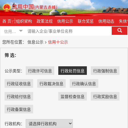
登录
|
注册
首 页
组织架构
政策法规
信用公示
联合奖惩
信用动态
失信
信用信息
您所在位置：
信息公示 >
信用十公示
筛 选：
公示类型：
行政许可信息
行政处罚信息
行政强制信息
行政征收信息
行政裁决信息
行政确认信息
行政给付信息
监督检查信息
行政奖励信息
行政备案信息
行政机构：