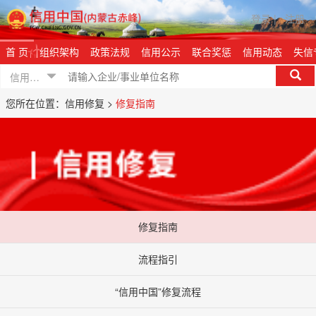
登录
|
注册
首 页
组织架构
政策法规
信用公示
联合奖惩
信用动态
失信
信用信息
您所在位置：信用修复 >
修复指南
修复指南
流程指引
“信用中国”修复流程