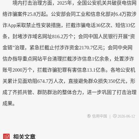
境内打击治理方面，2025年，全国公安机关共破获电信网
络诈骗案件25.8万起。公安部会同工业和信息化部对6.4万款涉
诈App采取禁止性安装措施，拦截诈骗电话36亿次、短信33亿
条，封堵涉诈域名网址816.2万个；会同中国人民银行开展“资
金链”治理，紧急拦截止付涉诈资金2170.7亿元；会同中央网
信办指导重点网站平台清理拦截涉诈信息1亿余条，处置涉诈
账号2000万个，拦截诈骗犯罪有害信息13.1亿条。各地公安机
关累计见面劝阻674.7万人次，直接避免群众损失350亿元，形
成了齐抓共管、群防群治的整体合力，进一步巩固了打击治理
成果。
|
信用中国
2026-06-12
相关文章