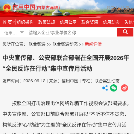
登录
|
注册
首 页
组织架构
政策法规
信用公示
联合奖惩
信用动态
失信
信用信息
您所在位置：
联合奖惩
>>
联合奖惩动态
>>
新闻详情
中央宣传部、公安部联合部署在全国开展2026年
“全民反诈在行动”集中宣传月活动
发布时间：2026-06-12
|
来源：信用中国
|
专栏：联合奖惩动态
按照全国打击治理电信网络诈骗工作视频会议部署要求，
中央宣传部、公安部日前联合部署开展以“不听不信不贪恋，
构筑反诈‘心’防线”为主题的“全民反诈在行动”集中宣传月活