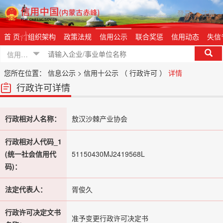
登录
|
注册
首 页
组织架构
政策法规
信用公示
联合奖惩
信用动态
失信
信用信息
您所在位置：
信息公示 >
信用十公示 （ 行政许可 ）
详情
行政许可详情
行政相对人名称：
敖汉沙棘产业协会
行政相对人代码_1
(统一社会信用代
51150430MJ2419568L
码)：
法定代表人：
胥俊久
行政许可决定文书
准予变更行政许可决定书