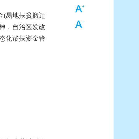
字大
金(易地扶贫搬迁
字小
精神，自治区发改
常态化帮扶资金管