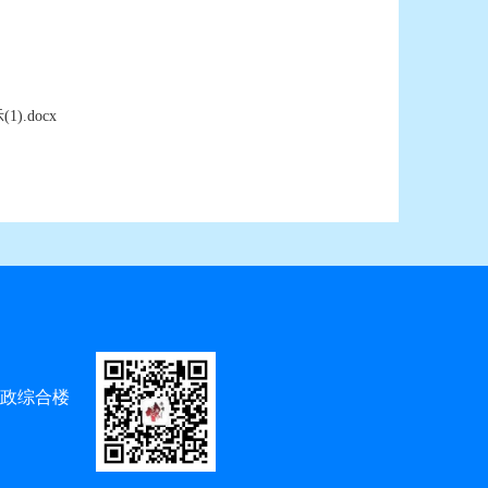
.docx
党政综合楼