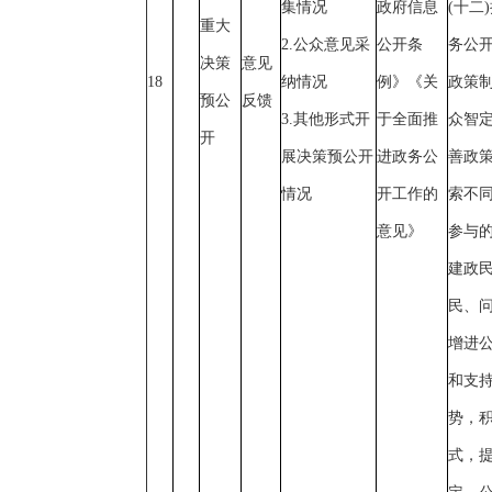
集情况
政府信息
(十二
重大
2.公众意见采
公开条
务公
决策
意见
18
纳情况
例》《关
政策
预公
反馈
3.其他形式开
于全面推
众智
开
展决策预公开
进政务公
善政
情况
开工作的
索不
意见》
参与
建政
民、
增进
和支
势，
式，