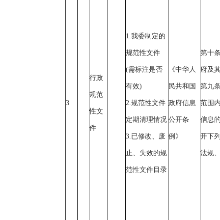
1.我委制定的
规范性文件
第十
(需标注是否
《中华人
府及
行政
有效)
民共和国
第九
规范
3
2.规范性文件
政府信息
范围
性文
定期清理情况
公开条
信息
件
3.已修改、废
例》
开下列
止、失效的规
法规
范性文件目录