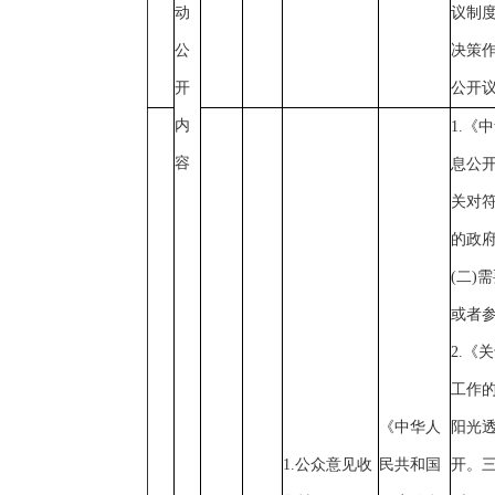
动
议制
公
决策
开
公开
内
1.《
容
息公
关对
的政
(二)
或者
2.《
工作
《中华人
阳光透
1.公众意见收
民共和国
开。