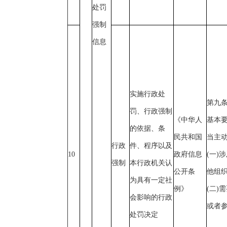
处罚
强制
信息
实施行政处
第九
罚、行政强制
《中华人
基本
的依据、条
民共和国
当主
行政
件、程序以及
10
政府信息
(一)
强制
本行政机关认
公开条
他组
为具有一定社
例》
(二)
会影响的行政
或者
处罚决定