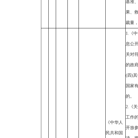
基准
果、
裁量
1.《
息公
关对
的政
(四)
国家
的。
2.《
工作
《中华人
开放参
民共和国