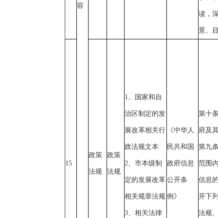
容
读，
景、
1、国家和自
治区制定的发
第十
展改革相关行
《中华人
府及
政法规文本
民共和国
第九
政策
政策
15
2、市本级制
政府信息
范围
法规
法规
定的发展改革
公开条
信息
相关规章法规
例》
开下列
3、相关法律
法规