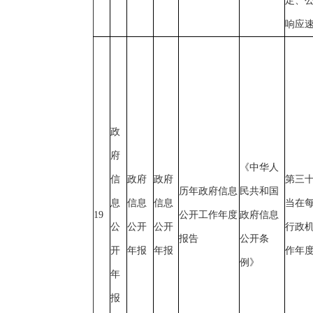
定、
响应
政
府
《中华人
信
政府
政府
第三
历年政府信息
民共和国
息
信息
信息
当在每
19
公开工作年度
政府信息
公
公开
公开
行政
报告
公开条
开
年报
年报
作年
例》
年
报