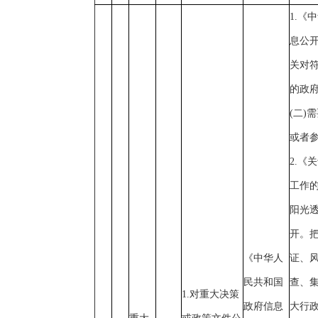
1.《
息公
关对
的政
(二)
或者
2.《
工作
阳光透
开。
《中华人
证、
民共和国
查、
1.对重大决策
政府信息
大行