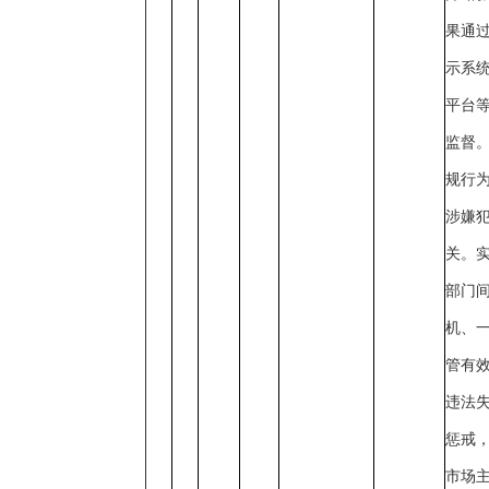
果通
示系
平台
监督
规行
涉嫌
关。
部门间
机、一
管有
违法
惩戒
市场