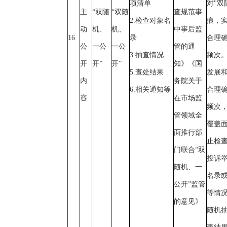
项清单
对"双
主
“双随
“双随
查规范事
2.检查对象名
痕，实
动
机、
机、
中事后监
16
录
合理
公
一公
一公
管的通
3.抽查情况
频次
开
开”
开”
知》《国
5.查处结果
发展
内
务院关于
6.相关通知等
合理
容
在市场监
频次
管领域全
覆盖
面推行部
止检
门联合“双
投诉
随机、一
名录
公开”监管
等情
的意见》
随机抽