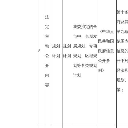
第十
法
府及
定
我委拟定的全
《中华人
第九
主
市中、长期发
民共和国
范围
动
规划
规划
展规划、专项
8
政府信息
信息
公
计划
计划
规划、区域规
公开条
开下列
开
划等各类规划
例》
经济
内
计划
规划
容
策；