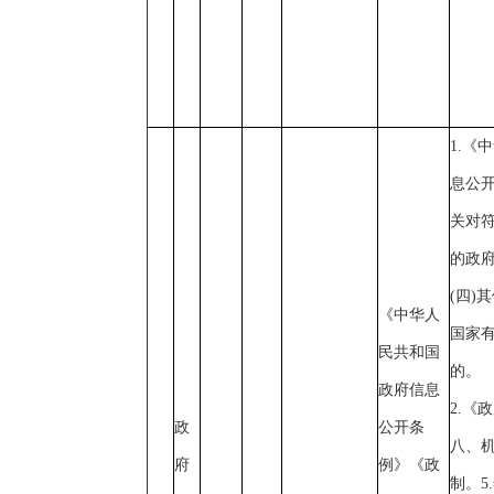
1.《
息公
关对
的政
(四)
《中华人
国家
民共和国
的。
政府信息
2.《
政
公开条
八、机
府
例》《政
制。5