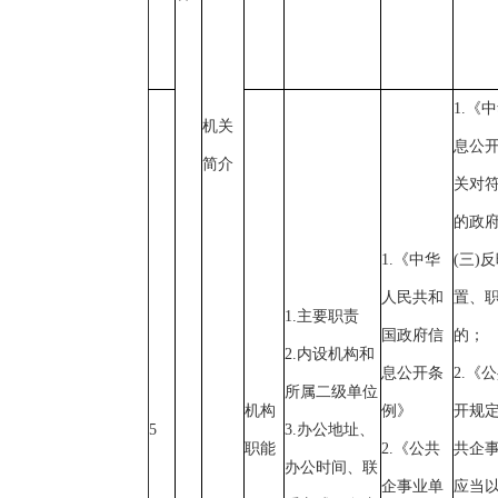
1.《
机关
息公
简介
关对
的政
1.《中华
(三)
人民共和
置、
1.主要职责
国政府信
的；
2.内设机构和
息公开条
2.《
所属二级单位
机构
例》
开规
5
3.办公地址、
职能
2.《公共
共企
办公时间、联
企事业单
应当