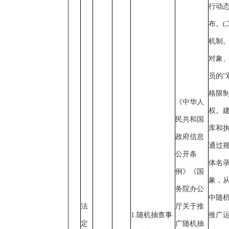
行动
布。(
机制
对象
员的"
格限
《中华人
权。
民共和国
库和
政府信息
通过
公开条
体名
例》《国
象，
务院办公
中随
法
厅关于推
1.随机抽查事
推广
定
广随机抽