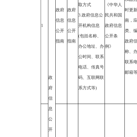
取方式
《中华人
政府
政府
时更
3.政府信息公
民共和国
信息
信息
南，
1
开机构信息
政府信息
公开
公开
类、
(包括名称、
公开条
指南
指南
政府
办公地址、办
例》
称、
公时间、联系
联系
电话、传真号
邮箱
政
码、互联网联
府
系方式等)
信
息
公
开