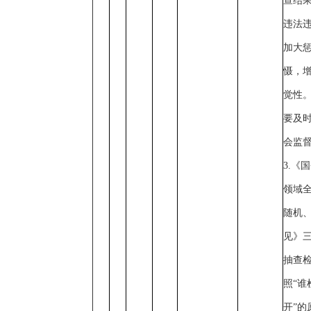
查结
违法
加大
慑，
觉性
要及
会监
3.《
领域全
随机、
见》三
抽查
照“谁
开”的