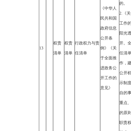
的。
《中华人
2.《
民共和国
工作
政府信息
阳光透
公开条
权责
权责
行政权力与责
开。
13
例》《关
清单
清单
任清单
任清
于全面推
作，
进政务公
公开
开工作的
示制
意见》
自的
重点
的原
职责