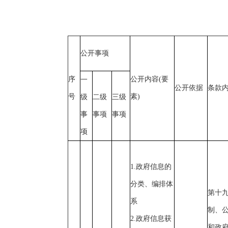
公开事项
序
公开内容(要
一
公开依据
条款
号
素)
级
二级
三级
事
事项
事项
项
1.政府信息的
分类、编排体
第十
系
制、
2.政府信息获
和政