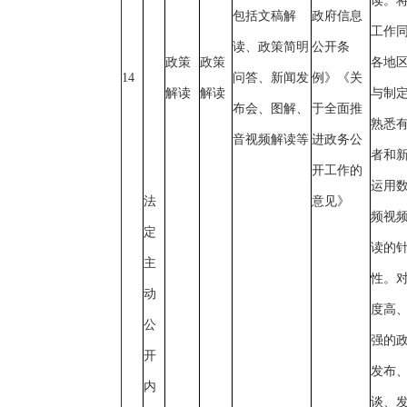
读。
包括文稿解
政府信息
工作
读、政策简明
公开条
政策
政策
各地
14
问答、新闻发
例》《关
解读
解读
与制
布会、图解、
于全面推
熟悉
音视频解读等
进政务公
者和
开工作的
运用
法
意见》
频视
定
读的
主
性。
动
度高
公
强的
开
发布
内
谈、