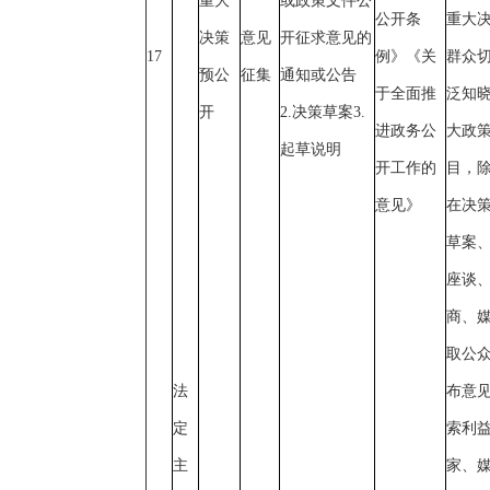
重大
或政策文件公
公开条
重大
决策
意见
开征求意见的
17
例》《关
群众
预公
征集
通知或公告
于全面推
泛知
开
2.决策草案3.
进政务公
大政
起草说明
开工作的
目，
意见》
在决
草案
座谈
商、
取公
法
布意
定
索利
主
家、