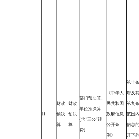
第十
《中华人
府及
部门预决算、
财政
财政
民共和国
第九
单位预决算
11
预决
预决
政府信息
范围
(含"三公”经
算
算
公开条
信息
费)
例》
开下列