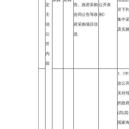
定
告、政府采购
公开条
开下列
主
合同公告等政
例》
集中
动
府采购项目信
及实
公
息
开
内
容
1.《
息公
关对
的政
(四)
国家