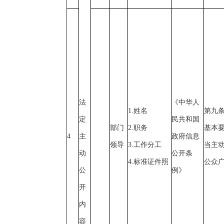
法
《中华人
1.姓名
第九
定
民共和国
部门
2.职务
基本
4
主
政府信息
领导
3.工作分工
当主动
动
公开条
4.标准证件照
公众
公
例》
开
内
容